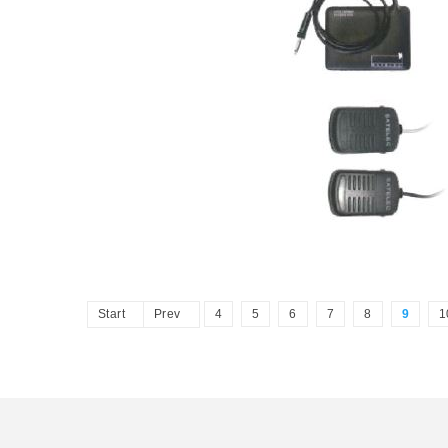
Start
Prev
4
5
6
7
8
9
1