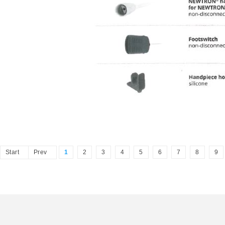
Start
Prev
1
2
3
4
5
6
7
8
9