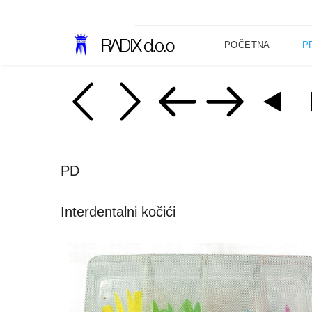
POČETNA
P
PD
Interdentalni kočići