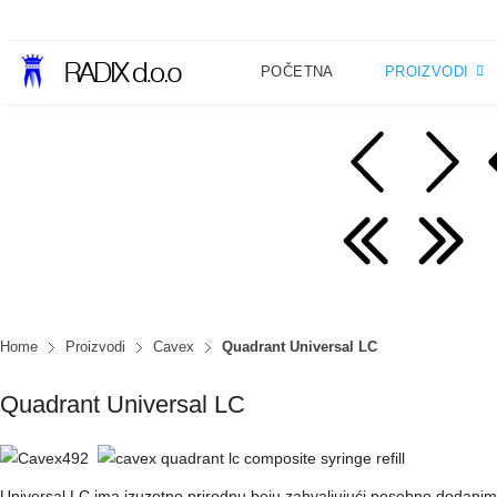
POČETNA
PROIZVODI
Home
Proizvodi
Cavex
Quadrant Universal LC
Quadrant Universal LC
Universal LC ima izuzetno prirodnu boju zahvaljujući posebno dodanim