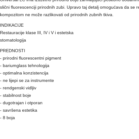
slični fluorescenciji prirodnih zubi. Upravo taj detalj omogućava da se r
kompozitom ne može razlikovati od prirodnih zubnih tkiva.
INDIKACIJE
Restauracije klase III, IV i V i estetska
stomatologija
PREDNOSTI
- prirodni fluorescentni pigment
- bariumglass tehnologija
- optimalna konzistencija
- ne lijepi se za instrumente
- rendgenski vidljiv
- stabilnost boje
- dugotrajan i otporan
- savršena estetika
- 8 boja