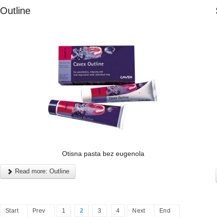
Outline
Otisna pasta bez eugenola
Read more: Outline
Start
Prev
1
2
3
4
Next
End