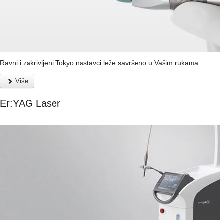
Ravni i zakrivljeni Tokyo nastavci leže savršeno u Vašim rukama
Više
Er:YAG Laser