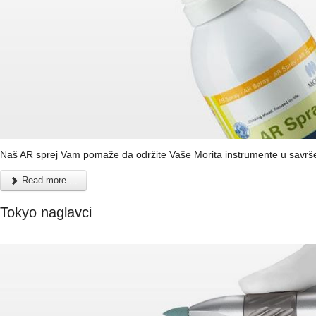
Naš AR sprej Vam pomaže da održite Vaše Morita instrumente u savrš
Read more ...
Tokyo naglavci