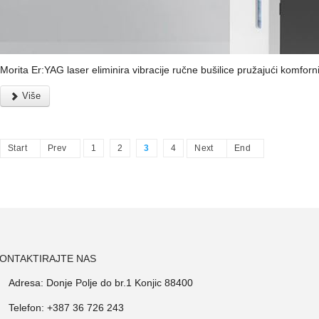
Morita Er:YAG laser eliminira vibracije ručne bušilice pružajući komforni 
Više
Start
Prev
1
2
3
4
Next
End
ONTAKTIRAJTE NAS
Adresa: Donje Polje do br.1 Konjic 88400
Telefon: +387 36 726 243